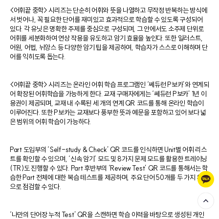
<어휘끝 중학> 시리즈는 단순히 어휘와 뜻을 나열하고 무작정 반복하는 방식에
서 벗어나, 꼭 필요한 단어를 재미있고 효과적으로 학습할 수 있도록 구성되어
있다. 각 유닛은 명확한 주제를 중심으로 구성되며, 그 안에서도 소주제 단위로
어휘를 세분화하여 연상 작용을 유도하고 암기 효율을 높인다. 또한 일러스트,
어원, 어법, 뉘앙스 등 다양한 암기 팁을 제공하여, 학습자가 스스로 이해하며 단
어를 익히도록 돕는다.
<어휘끝 중학> 시리즈는 온라인 어휘 학습 프로그램인 ‘쎄듀런 P보카’와 연계되
어 확장된 어휘학습을 가능하게 한다. 교재 구매자에게는 ‘쎄듀런 P보카’ 1년 이
용권이 제공되며, 교재 내 수록된 세 개의 연계 QR 코드를 통해 온라인 학습이
이루어진다. 또한 P보카는 교재보다 풍부한 뜻과 예문을 포함하고 있어 보다 넓
은 범위의 어휘 학습이 가능하다.
Part 도입부의 ‘Self-study & Check’ QR 코드를 인식하면 Unit별 어휘 리스
트를 확인할 수 있으며, ‘신속 암기’ 모드 및 8가지 문제 모드를 활용한 트레이닝
(TR)도 진행할 수 있다. Part 후반부의 ‘Review Test’ QR 코드를 통해서는 학
습한 Part 전체에 대한 복습 테스트를 제공하며, 주요 단어 50개를 두 가지 유형
으로 점검할 수 있다.
‘나만의 단어장 누적 Test’ QR을 스캔하면 학습 이력을 바탕으로 생성된 개인