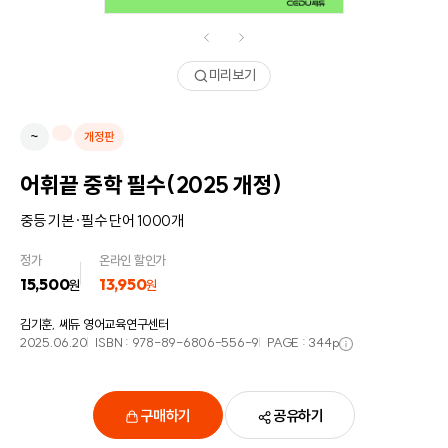
미리보기
~
개정판
어휘끝 중학 필수(2025 개정)
중등 기본·필수 단어 1000개
정가
온라인 할인가
15,500
13,950
원
원
김기훈, 쎄듀 영어교육연구센터
2025.06.20
ISBN :
978-89-6806-556-9
PAGE :
344
p
구매하기
공유하기