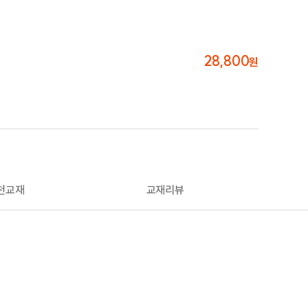
28,800
원
천교재
교재리뷰