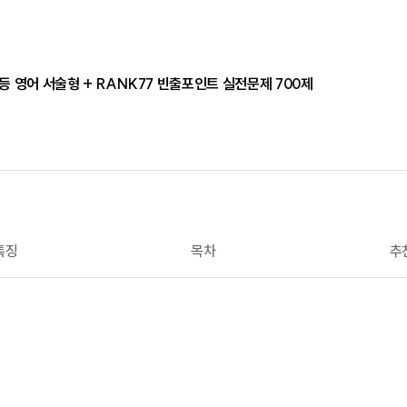
고등 영어 서술형 + RANK77 빈출포인트 실전문제 700제
특징
목차
추