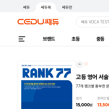
쎄듀
쎄듀북
쎄듀런
브랜드
초등
중등
~
고등 영어 서술
77개 랭크별 풍부한 
정가
온라인 
15,000
13,50
원