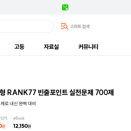
스마트 검색
고등
자료실
커뮤니티
형 RANK77 빈출포인트 실전문제 700제
문제로 내신 완벽 대비
할인가
eBook
0
12,150
원
원