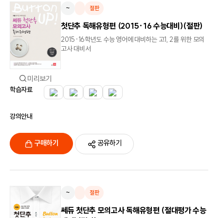
~
절판
첫단추 독해유형편 (2015·16 수능대비)(절판)
2015·16학년도 수능 영어에 대비하는 고1, 2를 위한 모의
고사 대비서
미리보기
학습자료
강의안내
구매하기
공유하기
~
절판
쎄듀 첫단추 모의고사 독해유형편 (절대평가 수능