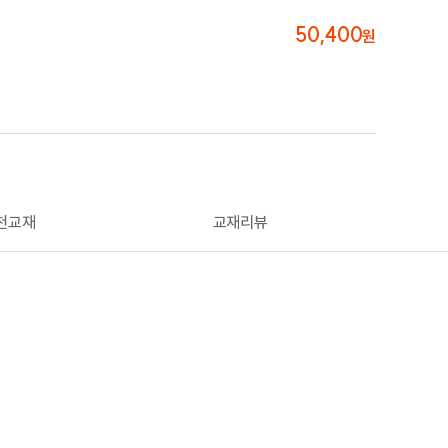
50,400
원
천교재
교재리뷰