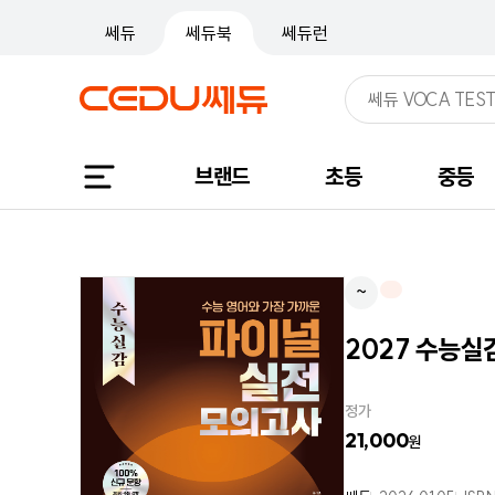
쎄듀
쎄듀북
쎄듀런
브랜드
초등
중등
~
2027 수능실
정가
21,000
원