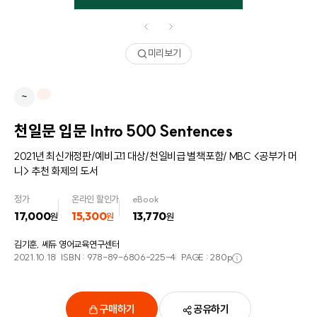
미리보기
~
천일문 입문 Intro 500 Sentences
2021년 최신개정판/예비고1 대상/천일비급 별책포함/ MBC <공부가 머
니> 추천 화제의 도서
정가
온라인 할인가
eBook
17,000
15,300
13,770
원
원
원
김기훈, 쎄듀 영어교육연구센터
2021.10.18
ISBN :
978-89-6806-225-4
PAGE :
280
p
구매하기
공유하기