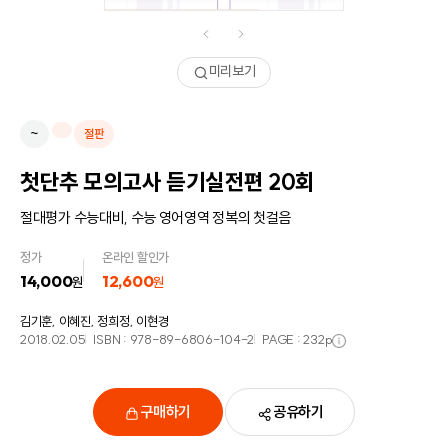
미리보기
~
절판
첫단추 모의고사 듣기실전편 20회
절대평가 수능대비, 수능 영어영역 정복의 첫걸음
정가
온라인 할인가
14,000
12,600
원
원
김기훈, 이혜진, 정희정, 이현경
2018.02.05
ISBN :
978-89-6806-104-2
PAGE :
232
p
구매하기
공유하기