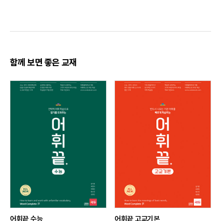
15회
16회
17회
함께 보면 좋은 교재
18회
19회
20회
어휘끝 수능
어휘끝 고교기본