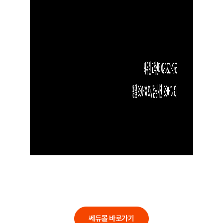
쎄듀몰 바로가기