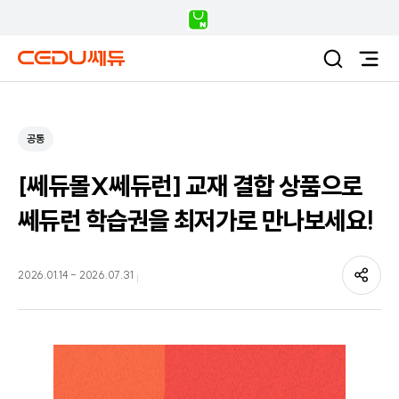
공통
[쎄듀몰X쎄듀런] 교재 결합 상품으로
쎄듀런 학습권을 최저가로 만나보세요!
2026.01.14
-
2026.07.31