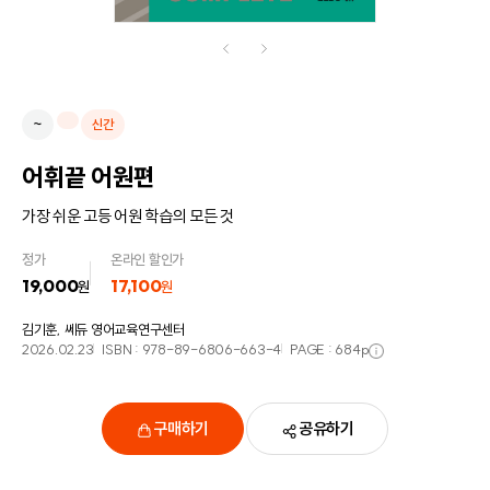
~
신간
어휘끝 어원편
가장 쉬운 고등 어원 학습의 모든 것
정가
온라인 할인가
19,000
17,100
원
원
김기훈, 쎄듀 영어교육연구센터
2026.02.23
ISBN :
978-89-6806-663-4
PAGE :
684
p
구매하기
공유하기